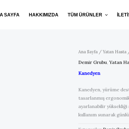
A SAYFA
HAKKIMIZDA
TÜM ÜRÜNLER
İLET
Ana Sayfa
/
Yatan Hasta
/
Demir Grubu
,
Yatan H
Kanedyen
Kanedyen, yürüme desteğ
tasarlanmış ergonomik 
ayarlanabilir yüksekliğ
kullanım sunarak günlük 