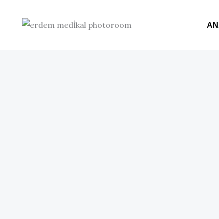
İçeriğe
atla
AN